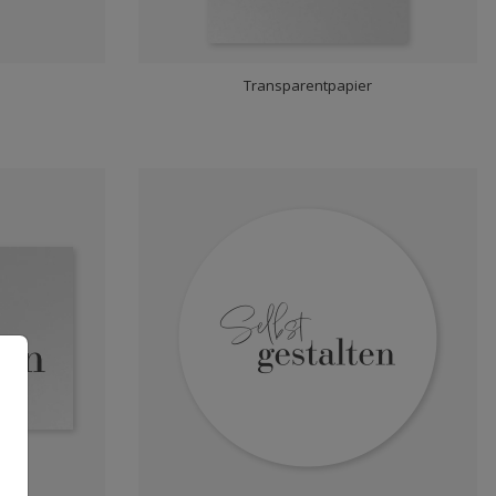
r
Transparentpapier