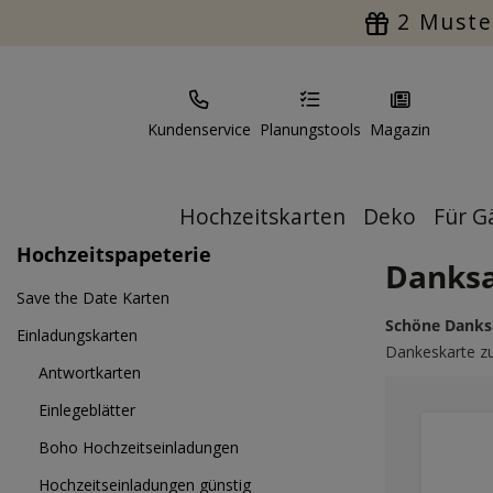
2 Muste
Kundenservice
Planungstools
Magazin
Hochzeitskarten
Deko
Für G
Hochzeitspapeterie
Danksa
Save the Date Karten
Schöne Danksa
Einladungskarten
Dankeskarte zu
Antwortkarten
Einlegeblätter
Boho Hochzeitseinladungen
Hochzeitseinladungen günstig