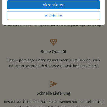
Akzeptieren
Ablehnen
Freie Gestaltung
Entwickelt mit nur weinigen Klicks Euer komplett eigenes Design!
Beste Qualität
Unsere jahrelange Erfahrung und Expertise im Bereich Druck
und Papier sichert Euch die beste Qualitát bei Euren Karten!
Schnelle Lieferung
Bestellt vor 14 Uhr und Eure Karten werden noch am selben Tag