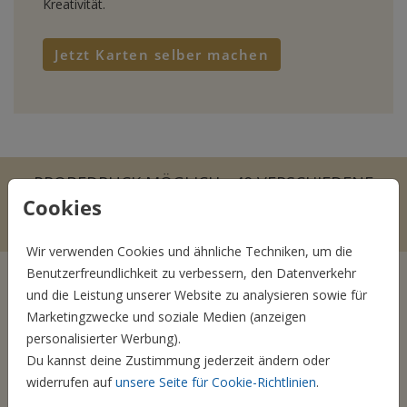
Kreativität.
Jetzt Karten selber machen
PROBEDRUCK MÖGLICH - 40 VERSCHIEDENE
BRIEFUMSCHLÄGE! FÜR JEDE KARTE DEN
Cookies
PASSENDEN UMSCHLAG!
Wir verwenden Cookies und ähnliche Techniken, um die
Benutzerfreundlichkeit zu verbessern, den Datenverkehr
und die Leistung unserer Website zu analysieren sowie für
Marketingzwecke und soziale Medien (anzeigen
Ab 1 Karte
personalisierter Werbung).
Du kannst deine Zustimmung jederzeit ändern oder
Bestellt Eure Wunschkarten in jeder beliebigen Anzahl
widerrufen auf
unsere Seite für Cookie-Richtlinien
.