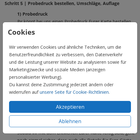
Schritt 5 | Probedruck bestellen, Umschläge, Auflage
1) Probedruck
Ihr könnt bei uns einen Probedruck Eurer Karte bestellen.
Gebt dafür an, auf welcher Papiersorte Ihr Eure Karte
Cookies
gedruckt haben möchtet. Mit dem Probedruck erhaltet Ihr
auch Proben der verschiedenen Papiersorten und
Wir verwenden Cookies und ähnliche Techniken, um die
Umschlagfarben. Das macht die Auswahl am Ende viel
Benutzerfreundlichkeit zu verbessern, den Datenverkehr
einfacher.
und die Leistung unserer Website zu analysieren sowie für
2) Umschläge im Voraus
Marketingzwecke und soziale Medien (anzeigen
Umschläge könnt Ihr auch schon im Voraus bestellen, so
personalisierter Werbung).
dass Ihr sie auch schon vorab adressieren könnt. Die
Du kannst deine Zustimmung jederzeit ändern oder
Umschläge sind dann schon vor dem Eintreffen der Karten
widerrufen auf
unsere Seite für Cookie-Richtlinien
.
vorbereitet. Viele Menschen finden das praktisch. Seht
Akzeptieren
Euch gern die Umschläge und die Bestellmöglichkeiten
hier an:
Infos zu Umschlägen
.
Ablehnen
3) Bestellung vorbereiten
Sobald Ihr mit dem Entwerfen Eurer Karte fertig seid, geht