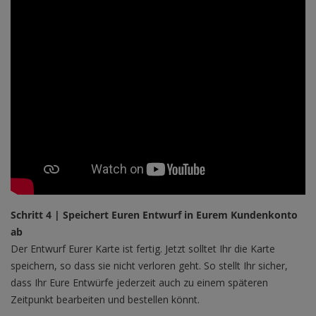
Schritt 4 | Speichert Euren Entwurf in Eurem Kundenkonto
ab
Der Entwurf Eurer Karte ist fertig. Jetzt solltet Ihr die Karte
speichern, so dass sie nicht verloren geht. So stellt Ihr sicher,
dass Ihr Eure Entwürfe jederzeit auch zu einem späteren
Zeitpunkt bearbeiten und bestellen könnt.