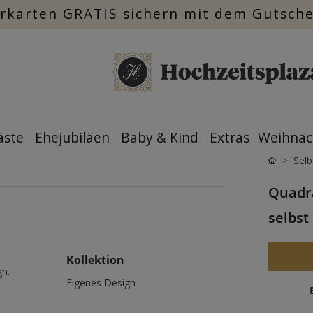
rkarten GRATIS sichern mit dem Gutsch
äste
Ehejubiläen
Baby & Kind
Extras
Weihnac
Sel
Quadra
selbs
Kollektion
gn.
Eigenes Design