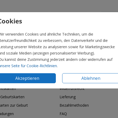
Cookies
Formate 
Wir verwenden Cookies und ähnliche Techniken, um die
Benutzerfreundlichkeit zu verbessern, den Datenverkehr und die
Leistung unserer Website zu analysieren sowie für Marketingzwecke
und soziale Medien (anzeigen personalisierter Werbung).
Du kannst deine Zustimmung jederzeit ändern oder widerrufen auf
unsere Seite für Cookie-Richtlinien
.
ie & Feiertage
Informationen
Akzeptieren
Ablehnen
htskarten
Widerrufsrecht
 Geburtskarten
Lieferung
arten zur Geburt
Bezahlmethoden
ladungen
FAQ