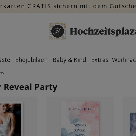
rkarten GRATIS sichern mit dem Gutsch
äste
Ehejubiläen
Baby & Kind
Extras
Weihnac
rty
 Reveal Party