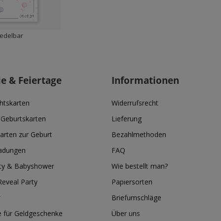
edelbar
ie & Feiertage
Informationen
htskarten
Widerrufsrecht
 Geburtskarten
Lieferung
arten zur Geburt
Bezahlmethoden
ladungen
FAQ
ty & Babyshower
Wie bestellt man?
eveal Party
Papiersorten
r
Briefumschläge
e für Geldgeschenke
Über uns