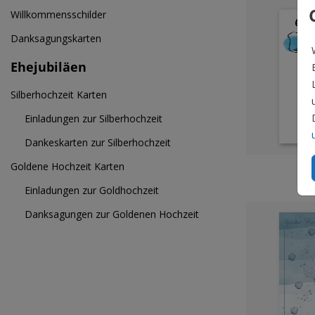
Willkommensschilder
Danksagungskarten
Ehejubiläen
Silberhochzeit Karten
Einladungen zur Silberhochzeit
Dankeskarten zur Silberhochzeit
Ver
Goldene Hochzeit Karten
Einladungen zur Goldhochzeit
Danksagungen zur Goldenen Hochzeit