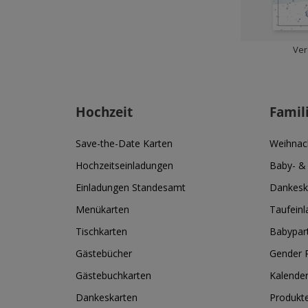
Ver
Hochzeit
Famil
Save-the-Date Karten
Weihnac
Hochzeitseinladungen
Baby- &
Einladungen Standesamt
Dankesk
Menükarten
Taufein
Tischkarten
Babypar
Gästebücher
Gender R
Gästebuchkarten
Kalende
Dankeskarten
Produkt