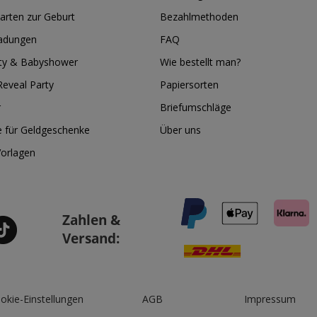
arten zur Geburt
Bezahlmethoden
ladungen
FAQ
ty & Babyshower
Wie bestellt man?
eveal Party
Papiersorten
r
Briefumschläge
e für Geldgeschenke
Über uns
Vorlagen
Zahlen &
Versand:
okie-Einstellungen
AGB
Impressum