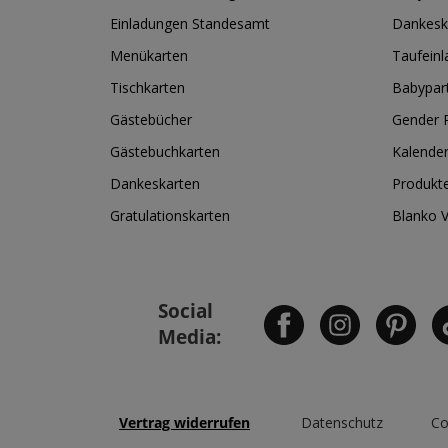
Einladungen Standesamt
Dankesk
Menükarten
Taufein
Tischkarten
Babypar
Gästebücher
Gender R
Gästebuchkarten
Kalende
Dankeskarten
Produkt
Gratulationskarten
Blanko 
Social
Media:
Vertrag widerrufen
Datenschutz
Co