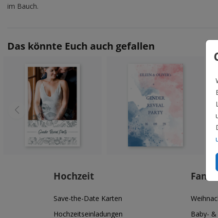
im Bauch.
Das könnte Euch auch gefallen
Hochzeit
Famil
Save-the-Date Karten
Weihnac
Hochzeitseinladungen
Baby- &