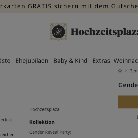
rkarten GRATIS sichern mit dem Gutsch
äste
Ehejubiläen
Baby & Kind
Extras
Weihnac
Gend
Gender
Hochzeitsplaza
perfekt
Kollektion
Gender Reveal Party:
zeichen