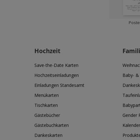
Poste
Hochzeit
Famil
Save-the-Date Karten
Weihnac
Hochzeitseinladungen
Baby- &
Einladungen Standesamt
Dankesk
Menükarten
Taufein
Tischkarten
Babypar
Gästebücher
Gender R
Gästebuchkarten
Kalende
Dankeskarten
Produkt