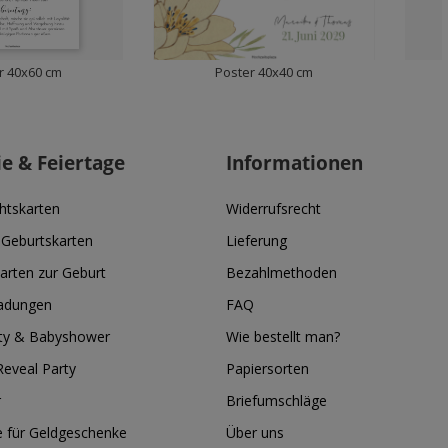
r 40x60 cm
Poster 40x40 cm
ie & Feiertage
Informationen
htskarten
Widerrufsrecht
 Geburtskarten
Lieferung
arten zur Geburt
Bezahlmethoden
ladungen
FAQ
ty & Babyshower
Wie bestellt man?
eveal Party
Papiersorten
r
Briefumschläge
e für Geldgeschenke
Über uns