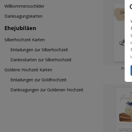
Willkommensschilder
Danksagungskarten
Ehejubiläen
Silberhochzeit Karten
Einladungen zur Silberhochzeit
Dankeskarten zur Silberhochzeit
Poste
Goldene Hochzeit Karten
Einladungen zur Goldhochzeit
Danksagungen zur Goldenen Hochzeit