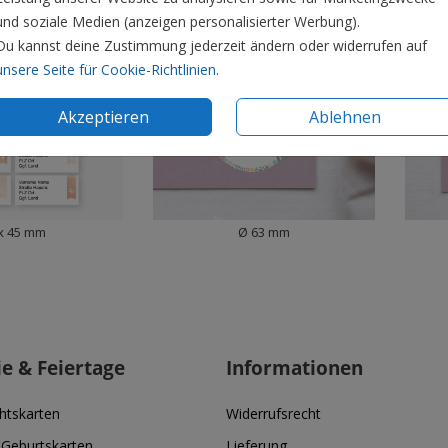
und soziale Medien (anzeigen personalisierter Werbung).
Du kannst deine Zustimmung jederzeit ändern oder widerrufen auf
unsere Seite für Cookie-Richtlinien
.
Akzeptieren
Ablehnen
x 45 mm
Ø 63 mm
ie & Feiertage
Informationen
htskarten
Widerrufsrecht
 Geburtskarten
Lieferung