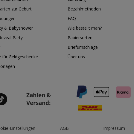
arten zur Geburt
Bezahlmethoden
ladungen
FAQ
ty & Babyshower
Wie bestellt man?
eveal Party
Papiersorten
r
Briefumschläge
e für Geldgeschenke
Über uns
Vorlagen
Zahlen &
Versand:
okie-Einstellungen
AGB
Impressum