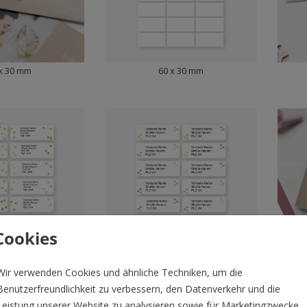
x 30 mm
60 x 30 mm
Cookies
x 34 mm
97 x 34 mm
Wir verwenden Cookies und ähnliche Techniken, um die
Benutzerfreundlichkeit zu verbessern, den Datenverkehr und die
Leistung unserer Website zu analysieren sowie für Marketingzwecke