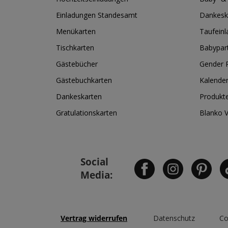
Einladungen Standesamt
Dankesk
Menükarten
Taufein
Tischkarten
Babypar
Gästebücher
Gender R
Gästebuchkarten
Kalende
Dankeskarten
Produkt
Gratulationskarten
Blanko 
Social
Media:
Vertrag widerrufen
Datenschutz
Co