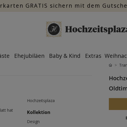
rkarten GRATIS sichern mit dem Gutsch
äste
Ehejubiläen
Baby & Kind
Extras
Weihnac
Tran
Hochze
Oldtim
Hochzeitsplaza
latt hat
Kollektion
Design