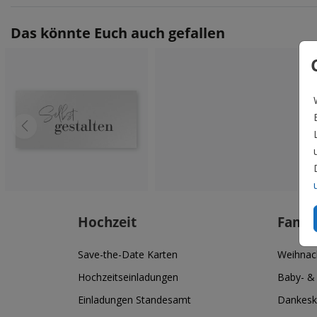
Das könnte Euch auch gefallen
Hochzeit
Famil
Save-the-Date Karten
Weihnac
Hochzeitseinladungen
Baby- &
Einladungen Standesamt
Dankesk