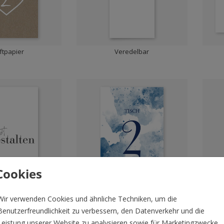
ftpapier
Veredelbar
Cookies
edelbar
Veredelbar
Wir verwenden Cookies und ähnliche Techniken, um die
Benutzerfreundlichkeit zu verbessern, den Datenverkehr und die
Leistung unserer Website zu analysieren sowie für Marketingzwecke