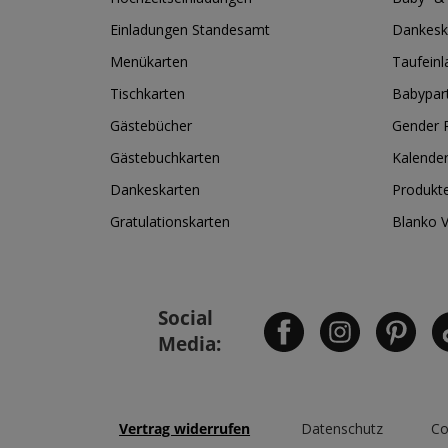
Einladungen Standesamt
Dankesk
Menükarten
Taufein
Tischkarten
Babypar
Gästebücher
Gender R
Gästebuchkarten
Kalende
Dankeskarten
Produkt
Gratulationskarten
Blanko 
Social
Media:
Vertrag widerrufen
Datenschutz
Co