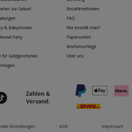
arten zur Geburt
Bezahlmethoden
ladungen
FAQ
ty & Babyshower
Wie bestellt man?
eveal Party
Papiersorten
r
Briefumschläge
e für Geldgeschenke
Über uns
Vorlagen
Zahlen &
Versand:
okie-Einstellungen
AGB
Impressum