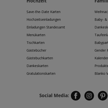
Hochzeit
Famil
Save-the-Date Karten
Weihnac
Hochzeitseinladungen
Baby- &
Einladungen Standesamt
Dankesk
Menükarten
Taufein
Tischkarten
Babypar
Gästebücher
Gender R
Gästebuchkarten
Kalende
Dankeskarten
Produkt
Gratulationskarten
Blanko 
Social Media: