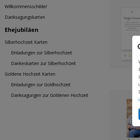
Willkommensschilder
Danksagungskarten
Ehejubiläen
Silberhochzeit Karten
Einladungen zur Silberhochzeit
Dankeskarten zur Silberhochzeit
Ver
Goldene Hochzeit Karten
Einladungen zur Goldhochzeit
Danksagungen zur Goldenen Hochzeit