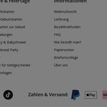
ie & Feiertage
Informationen
htskarten
Widerrufsrecht
 Geburtskarten
Lieferung
arten zur Geburt
Bezahlmethoden
ladungen
FAQ
ty & Babyshower
Wie bestellt man?
eveal Party
Papiersorten
r
Briefumschläge
e für Geldgeschenke
Über uns
Vorlagen
Zahlen & Versand: