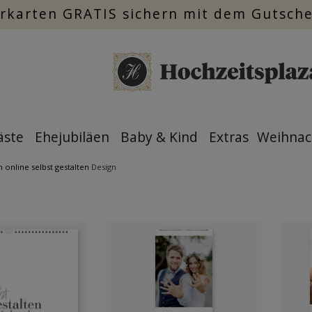
rkarten GRATIS sichern mit dem Gutsch
äste
Ehejubiläen
Baby & Kind
Extras
Weihnac
 online selbst gestalten
Design