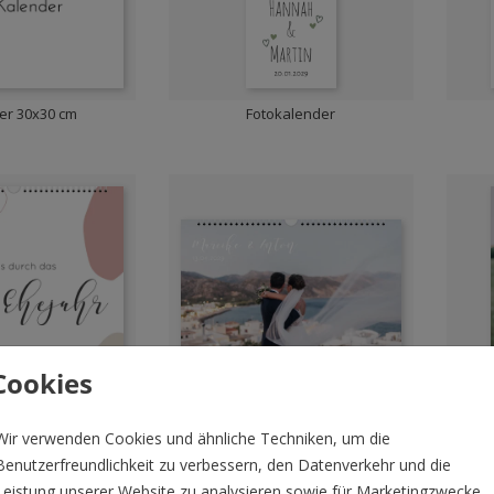
er 30x30 cm
Fotokalender
Cookies
kalender
Fotokalender
Wir verwenden Cookies und ähnliche Techniken, um die
Benutzerfreundlichkeit zu verbessern, den Datenverkehr und die
Leistung unserer Website zu analysieren sowie für Marketingzwecke