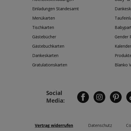
Einladungen Standesamt
Dankesk
Menükarten
Taufein
Tischkarten
Babypar
Gästebücher
Gender R
Gästebuchkarten
Kalende
Dankeskarten
Produkt
Gratulationskarten
Blanko 
Social
Media:
Vertrag widerrufen
Datenschutz
Co