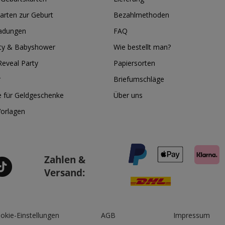
arten zur Geburt
Bezahlmethoden
ladungen
FAQ
ty & Babyshower
Wie bestellt man?
eveal Party
Papiersorten
r
Briefumschläge
e für Geldgeschenke
Über uns
Vorlagen
Zahlen &
Versand:
okie-Einstellungen
AGB
Impressum