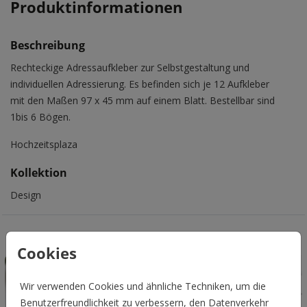
Produktinformationen
Beschreibung
Rechteckige Adressaufkleber zur Selbstgestaltung und
individuellen Adressierung. Es befinden sich je 12 Aufkleber
mit den Maßen 97 x 45 mm auf einem Blatt. Bestellbar sind
1bis 6 Bögen.
Hochzeitsplaza
Kollektion
Design
Das könnte Euch auch gefallen
Cookies
Wir verwenden Cookies und ähnliche Techniken, um die
Benutzerfreundlichkeit zu verbessern, den Datenverkehr