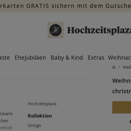
rkarten GRATIS sichern mit dem Gutsch
äste
Ehejubiläen
Baby & Kind
Extras
Weihnac
Wei
Weihna
christ
Hochzeitsplaza
tskarte
Kollektion
ichen
Design
ierlook