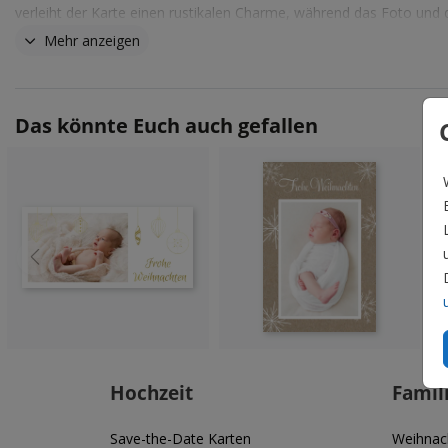
verleiht der Karte einen rustikalen Charme, während das Foto und 
Schrift in weiß und rot für einen festlichen Akzent sorgen.
Mehr anzeigen
Das könnte Euch auch gefallen
Hochzeit
Famil
Save-the-Date Karten
Weihnac