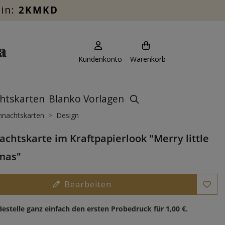
ein:
2KMKD
Kundenkonto
Warenkorb
htskarten
Blanko Vorlagen
hnachtskarten
Design
chtskarte im Kraftpapierlook "Merry little
mas"
Bearbeiten
Bestelle ganz einfach den ersten Probedruck für
1,00 €
.