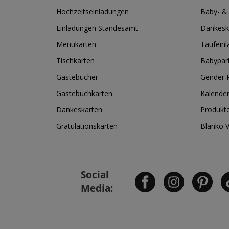
Hochzeitseinladungen
Baby- &
Einladungen Standesamt
Dankesk
Menükarten
Taufein
Tischkarten
Babypar
Gästebücher
Gender R
Gästebuchkarten
Kalende
Dankeskarten
Produkt
Gratulationskarten
Blanko 
Social
Media: