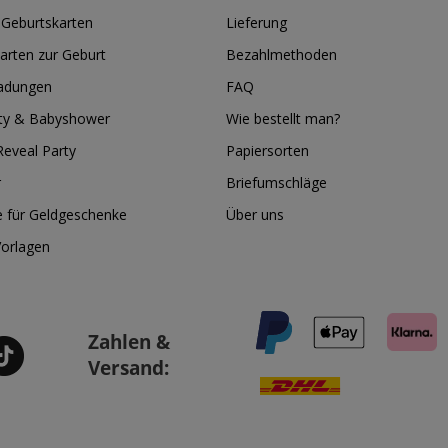
 Geburtskarten
Lieferung
arten zur Geburt
Bezahlmethoden
ladungen
FAQ
ty & Babyshower
Wie bestellt man?
eveal Party
Papiersorten
r
Briefumschläge
e für Geldgeschenke
Über uns
Vorlagen
Zahlen &
Versand: