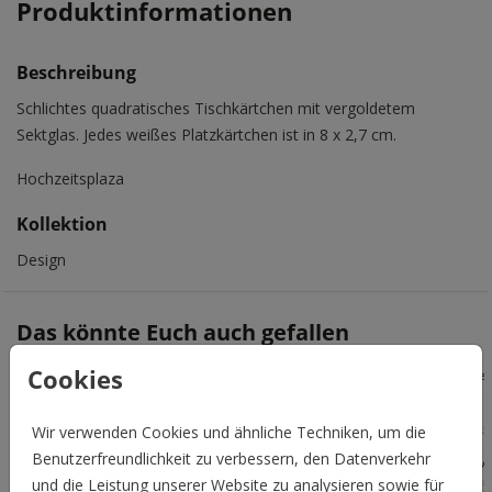
Produktinformationen
Beschreibung
Schlichtes quadratisches Tischkärtchen mit vergoldetem
Sektglas. Jedes weißes Platzkärtchen ist in 8 x 2,7 cm.
Hochzeitsplaza
Kollektion
Design
Das könnte Euch auch gefallen
Cookies
Vered
Wir verwenden Cookies und ähnliche Techniken, um die
Benutzerfreundlichkeit zu verbessern, den Datenverkehr
und die Leistung unserer Website zu analysieren sowie für