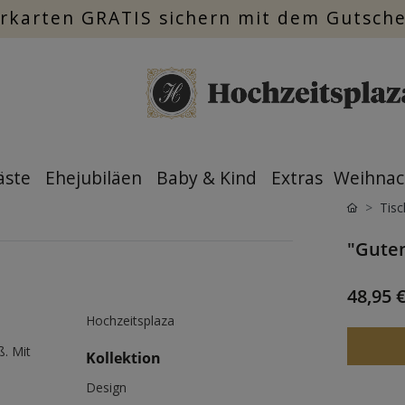
rkarten GRATIS sichern mit dem Gutsch
äste
Ehejubiläen
Baby & Kind
Extras
Weihnac
Tisc
"Guten
48,95 
Hochzeitsplaza
ß. Mit
Kollektion
Design