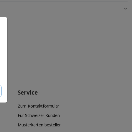
Veredelbar
Veredelbar
Service
Zum Kontaktformular
Für Schweizer Kunden
Musterkarten bestellen