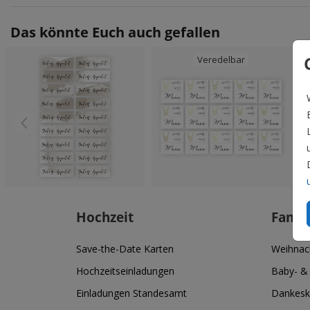
Das könnte Euch auch gefallen
Veredelbar
Hochzeit
Famil
Save-the-Date Karten
Weihnac
Hochzeitseinladungen
Baby- &
Einladungen Standesamt
Dankesk