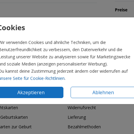
Preise
Cookies
Veredelbar
Veredelbar
Wir verwenden Cookies und ähnliche Techniken, um die
Benutzerfreundlichkeit zu verbessern, den Datenverkehr und die
Leistung unserer Website zu analysieren sowie für Marketingzwecke
und soziale Medien (anzeigen personalisierter Werbung).
Du kannst deine Zustimmung jederzeit ändern oder widerrufen auf
unsere Seite für Cookie-Richtlinien
.
Akzeptieren
Ablehnen
ie & Feiertage
Informationen
htskarten
Widerrufsrecht
 Geburtskarten
Lieferung
arten zur Geburt
Bezahlmethoden