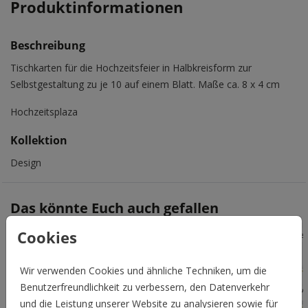
Produktinformationen
Beschreibung
Tischkarten für die Hochzeitsfeier in Halbkreisform zur
Selbstgestaltung zu je 10 auf einem Blatt. Maße ca. 8 x 4 cm
Hochzeitsplaza
Kollektion
Design
Das könnte Euch auch gefallen
Cookies
Vered
Wir verwenden Cookies und ähnliche Techniken, um die
Benutzerfreundlichkeit zu verbessern, den Datenverkehr
und die Leistung unserer Website zu analysieren sowie für