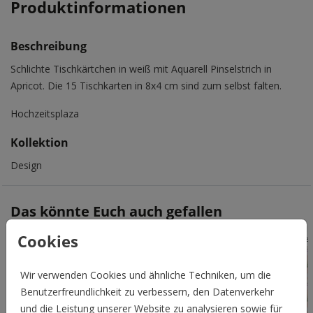
Produktinformationen
Beschreibung
Schlichte Tischkärtchen in weiß mit Aquarell Pinselstrich in
Apricot. Die 15 Tischkarten in 8x4 cm sind zum selbst falten.
Hochzeitsplaza
Kollektion
Design
Das könnte Euch auch gefallen
Cookies
Veredelbar
Vered
Wir verwenden Cookies und ähnliche Techniken, um die
Benutzerfreundlichkeit zu verbessern, den Datenverkehr
und die Leistung unserer Website zu analysieren sowie für