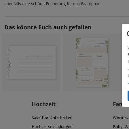
ebenfalls eine schöne Erinnerung für das Brautpaar.
Das könnte Euch auch gefallen
Hochzeit
Famil
Save-the-Date Karten
Weihnac
Hochzeitseinladungen
Baby- &