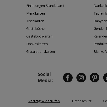
Einladungen Standesamt
Dankesk
Menükarten
Taufein
Tischkarten
Babypar
Gästebücher
Gender R
Gästebuchkarten
Kalende
Dankeskarten
Produkt
Gratulationskarten
Blanko 
Social
Media:
Vertrag widerrufen
Datenschutz
Co