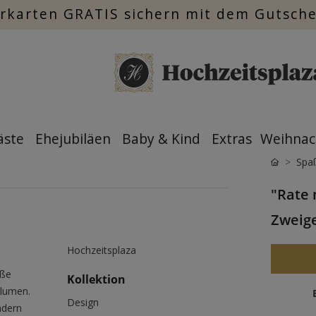
rkarten GRATIS sichern mit dem Gutsch
äste
Ehejubiläen
Baby & Kind
Extras
Weihnac
Spa
"Rate 
Zweige
Hochzeitsplaza
iße
Kollektion
Blumen.
Design
ndern