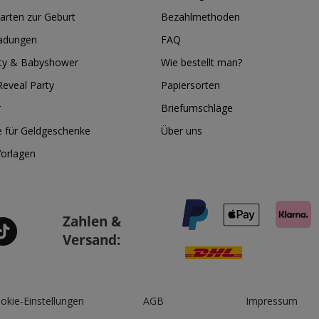
arten zur Geburt
Bezahlmethoden
ladungen
FAQ
ty & Babyshower
Wie bestellt man?
eveal Party
Papiersorten
r
Briefumschläge
e für Geldgeschenke
Über uns
Vorlagen
Zahlen &
Versand:
okie-Einstellungen
AGB
Impressum