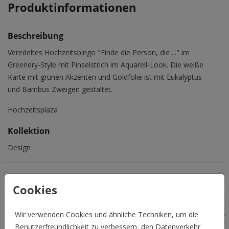
Produktinformationen
Beschreibung
Veredeltes Hochzeitsbingo "Finde die Person, die ..." im
Greenery-Style mit Pinselstrich im Aquarell-Look. Die weiße
Karte mit grünen Akzenten und Goldfolie ist mit Eukalyptus
und Bambus Zweigen gestaltet.
Hochzeitsplaza
Kollektion
Design
Das könnte Euch auch gefallen
Cookies
Wir verwenden Cookies und ähnliche Techniken, um die
Benutzerfreundlichkeit zu verbessern, den Datenverkehr