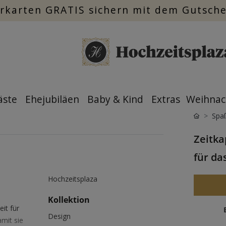
rkarten GRATIS sichern mit dem Gutsch
äste
Ehejubiläen
Baby & Kind
Extras
Weihnac
Spa
Zeitka
für da
Hochzeitsplaza
Kollektion
it für
Design
amit sie