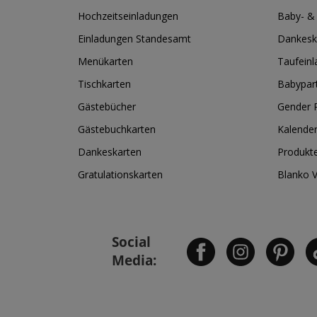
Hochzeitseinladungen
Baby- &
Einladungen Standesamt
Dankesk
Menükarten
Taufein
Tischkarten
Babypar
Gästebücher
Gender R
Gästebuchkarten
Kalende
Dankeskarten
Produkt
Gratulationskarten
Blanko 
Social
Media: