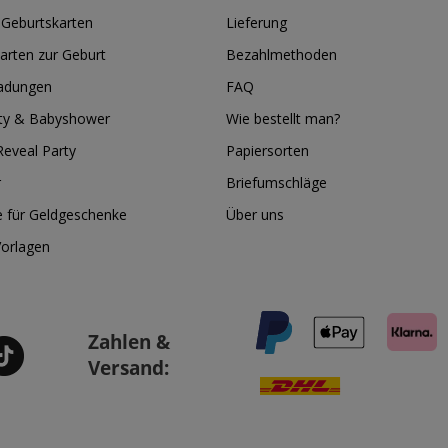
 Geburtskarten
Lieferung
arten zur Geburt
Bezahlmethoden
ladungen
FAQ
ty & Babyshower
Wie bestellt man?
eveal Party
Papiersorten
r
Briefumschläge
e für Geldgeschenke
Über uns
Vorlagen
Zahlen &
Versand: