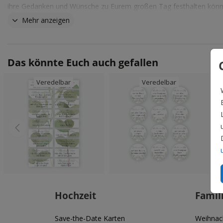
ihre Gedanken und Wünsche zu Eurem großen Tag festhalten könn
Zum 10. Hochzeitstag oder früher, könnt Ihr euch die Zeitkapsel
Mehr anzeigen
durchlesen und in Erinnerungen schwelgen.
Das könnte Euch auch gefallen
Veredelbar
Veredelbar
Hochzeit
Famil
Save-the-Date Karten
Weihnac