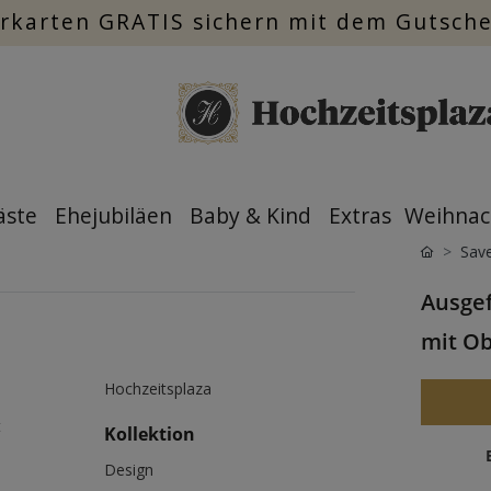
rkarten GRATIS sichern mit dem Gutsch
äste
Ehejubiläen
Baby & Kind
Extras
Weihnac
Save
Ausgef
mit O
Hochzeitsplaza
t
Kollektion
Design