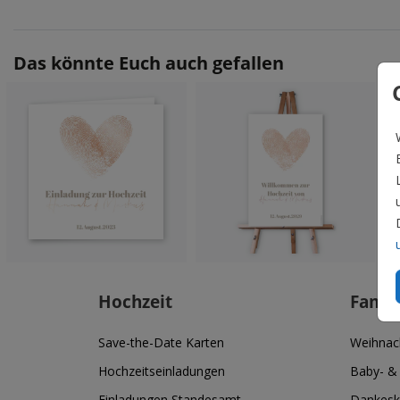
Das könnte Euch auch gefallen
Hochzeit
Famil
Save-the-Date Karten
Weihnac
Hochzeitseinladungen
Baby- &
Einladungen Standesamt
Dankesk