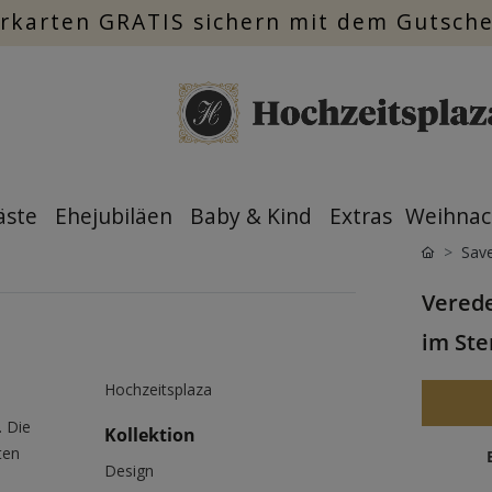
rkarten GRATIS sichern mit dem Gutsch
äste
Ehejubiläen
Baby & Kind
Extras
Weihnac
Save
Verede
im Ste
Hochzeitsplaza
. Die
Kollektion
ten
Design