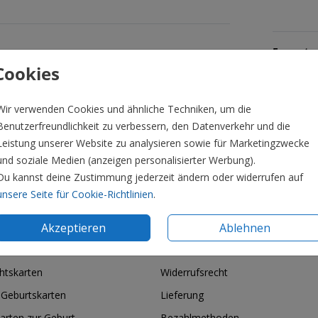
Formate 
Cookies
Wir verwenden Cookies und ähnliche Techniken, um die
Benutzerfreundlichkeit zu verbessern, den Datenverkehr und die
Leistung unserer Website zu analysieren sowie für Marketingzwecke
und soziale Medien (anzeigen personalisierter Werbung).
Du kannst deine Zustimmung jederzeit ändern oder widerrufen auf
unsere Seite für Cookie-Richtlinien
.
Akzeptieren
Ablehnen
ie & Feiertage
Informationen
htskarten
Widerrufsrecht
 Geburtskarten
Lieferung
arten zur Geburt
Bezahlmethoden