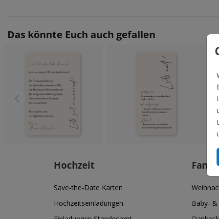
Das könnte Euch auch gefallen
Hochzeit
Famil
Save-the-Date Karten
Weihnac
Hochzeitseinladungen
Baby- &
Einladungen Standesamt
Dankesk