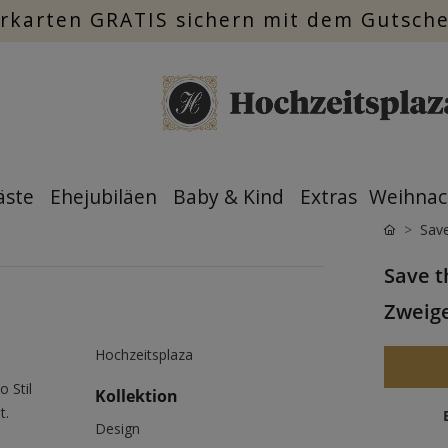
rkarten GRATIS sichern mit dem Gutsch
äste
Ehejubiläen
Baby & Kind
Extras
Weihnac
Save
Save t
Zweig
Hochzeitsplaza
 Stil
Kollektion
t.
Design