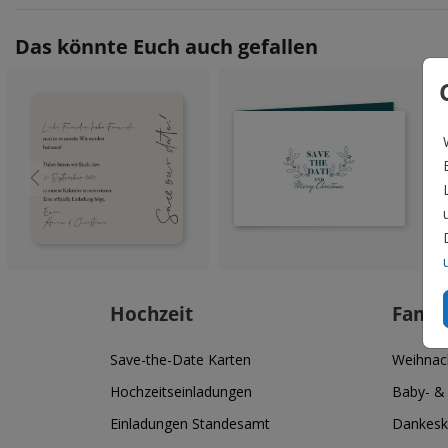
Das könnte Euch auch gefallen
Hochzeit
Famil
Save-the-Date Karten
Weihnac
Hochzeitseinladungen
Baby- &
Einladungen Standesamt
Dankesk