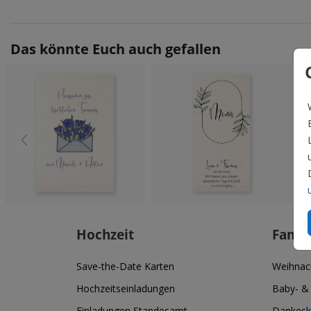
Das könnte Euch auch gefallen
Hochzeit
Famil
Save-the-Date Karten
Weihnac
Hochzeitseinladungen
Baby- &
Einladungen Standesamt
Dankesk