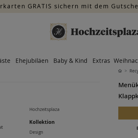
rkarten GRATIS sichern mit dem Gutsch
äste
Ehejubiläen
Baby & Kind
Extras
Weihnac
Recy
Menüka
Klappk
Hochzeitsplaza
Kollektion
it
Design