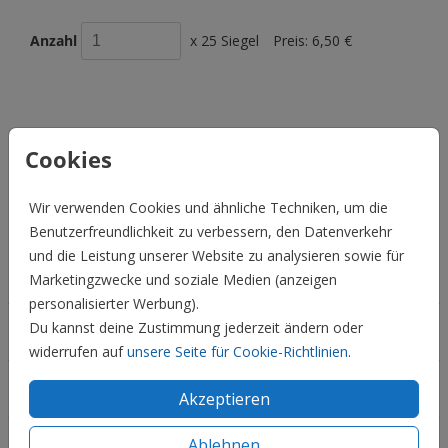
Anzahl
x 25 Siegel
Preis:
6,50 €
BESCHREIBUNG
Cookies
Runder, weißer Verschlusssiegel mit goldenem Schriftzug.
Das Mr und Mrs ist mit Goldfolie auf die Siegel geprägt.
Wir verwenden Cookies und ähnliche Techniken, um die
Preis:
6,50 €
Benutzerfreundlichkeit zu verbessern, den Datenverkehr
für 25 Siegel
und die Leistung unserer Website zu analysieren sowie für
Hochzeit
Marketingzwecke und soziale Medien (anzeigen
personalisierter Werbung).
Du kannst deine Zustimmung jederzeit ändern oder
Familie & Feiertage
widerrufen auf
unsere Seite für Cookie-Richtlinien
.
Informationen
Akzeptieren
Ablehnen
Service