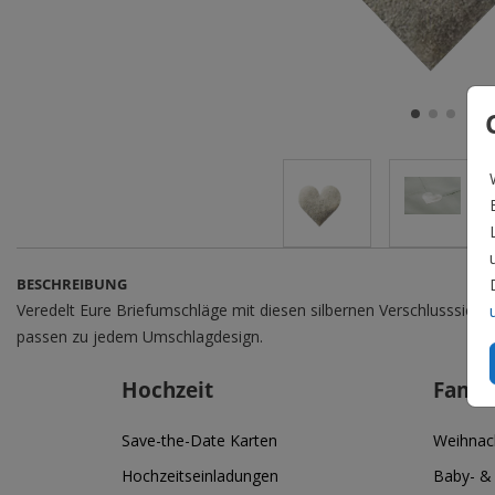
BESCHREIBUNG
Veredelt Eure Briefumschläge mit diesen silbernen Verschlusssiegel
passen zu jedem Umschlagdesign.
Hochzeit
Famil
Save-the-Date Karten
Weihnac
Hochzeitseinladungen
Baby- &