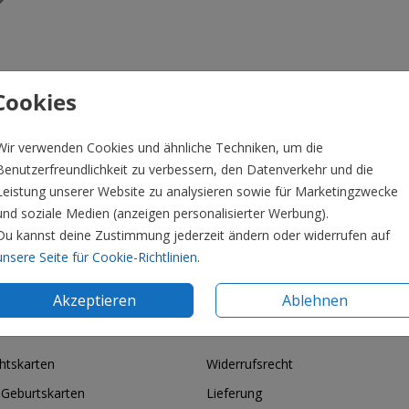
Cookies
Wir verwenden Cookies und ähnliche Techniken, um die
Benutzerfreundlichkeit zu verbessern, den Datenverkehr und die
Leistung unserer Website zu analysieren sowie für Marketingzwecke
und soziale Medien (anzeigen personalisierter Werbung).
Preis:
6,5
Du kannst deine Zustimmung jederzeit ändern oder widerrufen auf
n. Die luxuriösen Siegel sind selbstklebend und
unsere Seite für Cookie-Richtlinien
.
Akzeptieren
Ablehnen
ie & Feiertage
Informationen
htskarten
Widerrufsrecht
 Geburtskarten
Lieferung