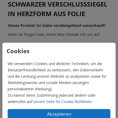
SCHWARZER VERSCHLUSSSIEGEL
IN HERZFORM AUS FOLIE
Dieses Produkt ist leider vorübergehend ausverkauft!
Wenn du Fragen hast, nimm bitte Kontakt mit uns auf.
BESCHREIBUNG
Cookies
Veredelt Eure Briefe oder Karten mit diesen eleganten,
schwarzen Verschlusssiegeln. Sie sind aus schwarzer Folie
Wir verwenden Cookies und ähnliche Techniken, um die
in Herzform gestanzt.
Benutzerfreundlichkeit zu verbessern, den Datenverkehr
und die Leistung unserer Website zu analysieren sowie für
Preis:
6,50 €
für 25 Siegel
Marketingzwecke und soziale Medien (anzeigen
personalisierter Werbung).
Hochzeit
Du kannst deine Zustimmung jederzeit ändern oder
widerrufen auf
unsere Seite für Cookie-Richtlinien
.
Familie & Feiertage
Akzeptieren