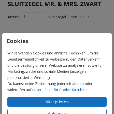
SLUITZEGEL MR. & MRS. ZWART
Anzahl
x 25 Siegel
Preis:
6,50 €
Cookies
BESCHREIBUNG
Sluitzegel Mr. & Mrs. zwart
Wir verwenden Cookies und ähnliche Techniken, um die
Preis:
6,50 €
Benutzerfreundlichkeit zu verbessern, den Datenverkehr
für 25 Siegel
und die Leistung unserer Website zu analysieren sowie für
Hochzeit
Marketingzwecke und soziale Medien (anzeigen
personalisierter Werbung).
Du kannst deine Zustimmung jederzeit ändern oder
Familie & Feiertage
widerrufen auf
unsere Seite für Cookie-Richtlinien
.
Informationen
Akzeptieren
Ablehnen
Service