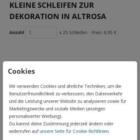
KLEINE SCHLEIFEN ZUR
DEKORATION IN ALTROSA
Anzahl
x 25 Schleifen
Preis:
6,95 €
BESCHREIBUNG
Cookies
Kleine Schleifen in Altrosa für Eure Hochzeitspapeterie. Die
Schleifen haben eine Selbstklebefläche auf der Rückseite
Wir verwenden Cookies und ähnliche Techniken, um die
und können damit ganz einfach auf Euren Hochzeitskarten
Benutzerfreundlichkeit zu verbessern, den Datenverkehr
angebracht werden. Ihr bekommt die Schleifen zu 25 Stück
und die Leistung unserer Website zu analysieren sowie für
in einem Säckchen geliefert.
Marketingzwecke und soziale Medien (anzeigen
Preis:
6,95 €
für 25 Schleifen
personalisierter Werbung).
Du kannst deine Zustimmung jederzeit ändern oder
Hochzeit
widerrufen auf
unsere Seite für Cookie-Richtlinien
.