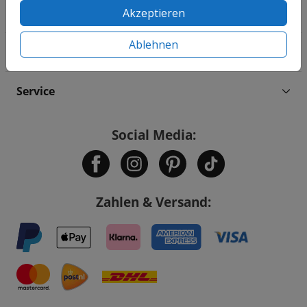
Akzeptieren
Familie & Feiertage
Ablehnen
Informationen
Service
Social Media:
Zahlen & Versand: