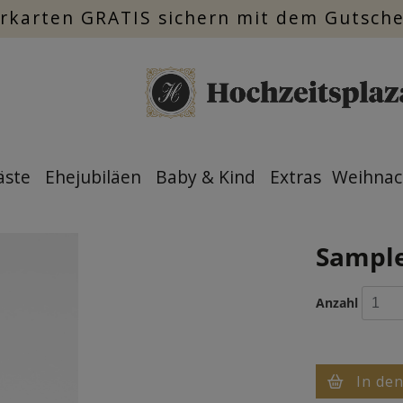
rkarten GRATIS sichern mit dem Gutsch
äste
Ehejubiläen
Baby & Kind
Extras
Weihnac
Samples
Anzahl
In de