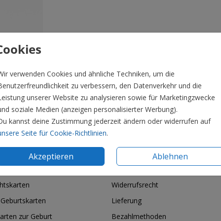
Cookies
Wir verwenden Cookies und ähnliche Techniken, um die
Benutzerfreundlichkeit zu verbessern, den Datenverkehr und die
Leistung unserer Website zu analysieren sowie für Marketingzwecke
und soziale Medien (anzeigen personalisierter Werbung).
Du kannst deine Zustimmung jederzeit ändern oder widerrufen auf
Preis:
1,4
unsere Seite für Cookie-Richtlinien
.
Akzeptieren
Ablehnen
ie & Feiertage
Informationen
htskarten
Widerrufsrecht
 Geburtskarten
Lieferung
arten zur Geburt
Bezahlmethoden