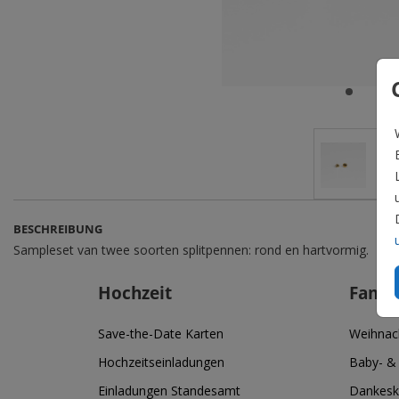
BESCHREIBUNG
Sampleset van twee soorten splitpennen: rond en hartvormig.
Hochzeit
Famil
Save-the-Date Karten
Weihnac
Hochzeitseinladungen
Baby- &
Einladungen Standesamt
Dankesk