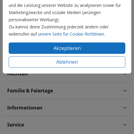
10
19
1,85 €
und die Leistung unserer Website zu analysieren sowie für
Marketingzwecke und soziale Medien (anzeigen
20
29
1,65 €
personalisierter Werbung).
30
49
1,55 €
Du kannst deine Zustimmung jederzeit ändern oder
widerrufen auf
unsere Seite für Cookie-Richtlinien
.
50
74
1,45 €
75
99
1,35 €
Akzeptieren
100 +
1,25 €
Ablehnen
Hochzeit
Familie & Feiertage
Informationen
Service