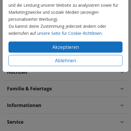
10
19
1,85 €
und die Leistung unserer Website zu analysieren sowie für
Marketingzwecke und soziale Medien (anzeigen
20
29
1,65 €
personalisierter Werbung).
30
49
1,55 €
Du kannst deine Zustimmung jederzeit ändern oder
widerrufen auf
unsere Seite für Cookie-Richtlinien
.
50
74
1,45 €
75
99
1,35 €
Akzeptieren
100 +
1,25 €
Ablehnen
Hochzeit
Familie & Feiertage
Informationen
Service