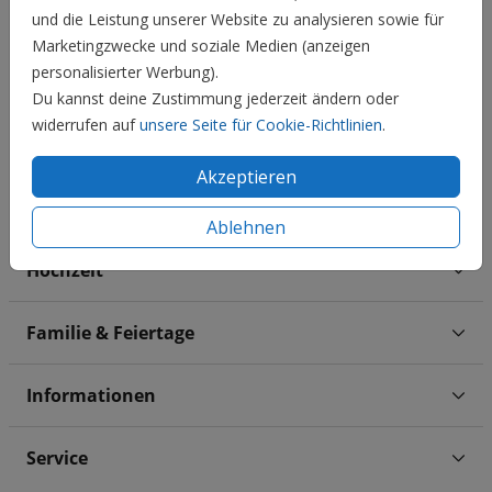
10
19
2,05 €
und die Leistung unserer Website zu analysieren sowie für
Marketingzwecke und soziale Medien (anzeigen
20
29
1,85 €
personalisierter Werbung).
30
49
1,75 €
Du kannst deine Zustimmung jederzeit ändern oder
widerrufen auf
unsere Seite für Cookie-Richtlinien
.
50
74
1,65 €
75
99
1,55 €
Akzeptieren
100 +
1,45 €
Ablehnen
Hochzeit
Familie & Feiertage
Informationen
Service