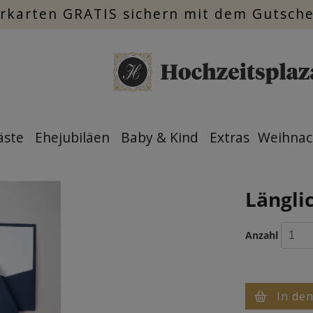
rkarten GRATIS sichern mit dem Gutsch
äste
Ehejubiläen
Baby & Kind
Extras
Weihnac
Längli
Anzahl
In de