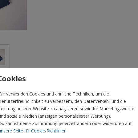
Cookies
Übersicht Pr
 ideal für hochkantige Hochzeitskarten in 11,4 x
Wir verwenden Cookies und ähnliche Techniken, um die
 13,5 x 20 cm. Pocketfolds haben keine eigene
Min. Anzahl
Benutzerfreundlichkeit zu verbessern, den Datenverkehr und die
ine unserer Banderolen nutzen oder aber Du
2
Leistung unserer Website zu analysieren sowie für Marketingzwecke
nüre zum Verschließen nehmen. Man benötigt etwa
und soziale Medien (anzeigen personalisierter Werbung).
10
Du kannst deine Zustimmung jederzeit ändern oder widerrufen auf
unsere Seite für Cookie-Richtlinien
.
20