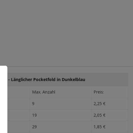
eise - Länglicher Pocketfold in Dunkelblau
Max. Anzahl
Preis:
9
2,25 €
19
2,05 €
29
1,85 €