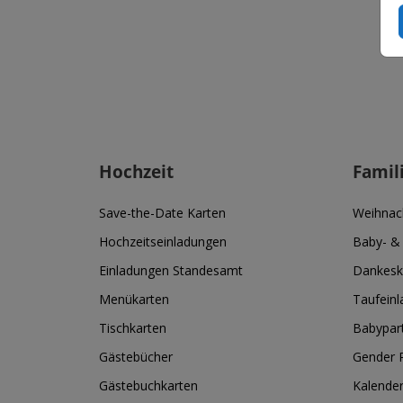
Hochzeit
Famil
Save-the-Date Karten
Weihnac
Hochzeitseinladungen
Baby- &
Einladungen Standesamt
Dankesk
Menükarten
Taufein
Tischkarten
Babypar
Gästebücher
Gender R
Gästebuchkarten
Kalende