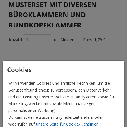
MUSTERSET MIT DIVERSEN
BÜROKLAMMERN UND
RUNDKOPFKLAMMER
Anzahl
x 1 Musterset
Preis:
1,79 €
Cookies
BESCHREIBUNG
Zum Befestigen von mehrere Seiten haben wir dekorative
Büroklammern oder auch Rundkopfklammern im Angebot.
Wir verwenden Cookies und ähnliche Techniken, um die
Bestelt Euch unser Musterset mit unserer Auswahl an
Benutzerfreundlichkeit zu verbessern, den Datenverkehr
Klammern um zu sehen, welche am besten zu Euren Karten
und die Leistung unserer Website zu analysieren sowie für
passen könnte.
Marketingzwecke und soziale Medien (anzeigen
personalisierter Werbung).
Preis:
1,79 €
für 1 Musterset
Du kannst deine Zustimmung jederzeit ändern oder
widerrufen auf
unsere Seite für Cookie-Richtlinien
.
Hochzeit