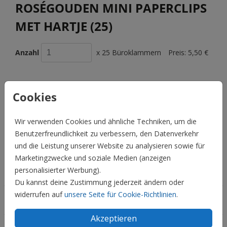
ROSÉGOUDEN MINI PAPERCLIPS
MET HARTJE (25)
Anzahl
x 25 Büroklammern
Preis:
5,50 €
Cookies
BESCHREIBUNG
Roségouden mini paperclips met hartje (25 stuks). Formaat:
Wir verwenden Cookies und ähnliche Techniken, um die
0,9 cm (breedte) x 2 cm (lengte).
Benutzerfreundlichkeit zu verbessern, den Datenverkehr
und die Leistung unserer Website zu analysieren sowie für
Preis:
5,50 €
für 25 Büroklammern
Marketingzwecke und soziale Medien (anzeigen
personalisierter Werbung).
Hochzeit
Du kannst deine Zustimmung jederzeit ändern oder
widerrufen auf
unsere Seite für Cookie-Richtlinien
.
Familie & Feiertage
Akzeptieren