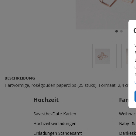
BESCHREIBUNG
Hartvormige, roségouden paperclips (25 stuks). Formaat: 2,4 cm (br
Hochzeit
Famil
Save-the-Date Karten
Weihnac
Hochzeitseinladungen
Baby- &
Einladungen Standesamt
Dankesk