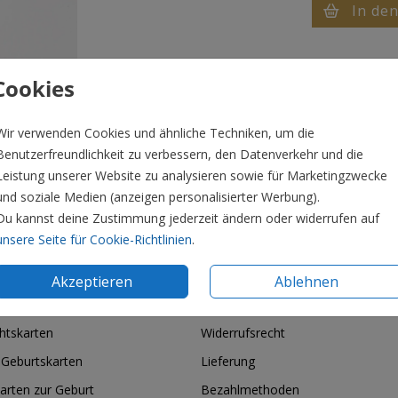
In de
Cookies
Wir verwenden Cookies und ähnliche Techniken, um die
Benutzerfreundlichkeit zu verbessern, den Datenverkehr und die
Leistung unserer Website zu analysieren sowie für Marketingzwecke
und soziale Medien (anzeigen personalisierter Werbung).
Du kannst deine Zustimmung jederzeit ändern oder widerrufen auf
Preis:
6,9
unsere Seite für Cookie-Richtlinien
.
eedte) x 2 cm (lengte).
Akzeptieren
Ablehnen
ie & Feiertage
Informationen
htskarten
Widerrufsrecht
 Geburtskarten
Lieferung
arten zur Geburt
Bezahlmethoden