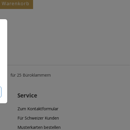
n Warenkorb
5 €
für 25 Büroklammern
Service
Zum Kontaktformular
Für Schweizer Kunden
Musterkarten bestellen