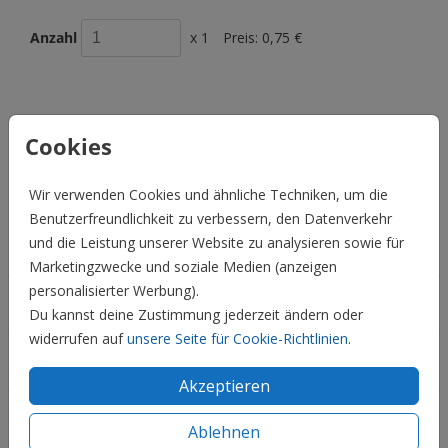
Anzahl
x 1
Preis:
0,75 €
BESCHREIBUNG
Cookies
Donkerblauw met gouden inlay 22 x 11
Wir verwenden Cookies und ähnliche Techniken, um die
Preis:
0,75 €
für 1
Benutzerfreundlichkeit zu verbessern, den Datenverkehr
und die Leistung unserer Website zu analysieren sowie für
Hochzeit
Marketingzwecke und soziale Medien (anzeigen
personalisierter Werbung).
Familie & Feiertage
Du kannst deine Zustimmung jederzeit ändern oder
widerrufen auf
unsere Seite für Cookie-Richtlinien
.
Informationen
Akzeptieren
Service
Ablehnen