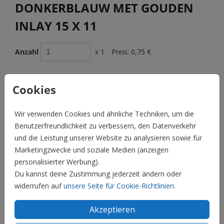
DONKERBLAUW MET GOUDEN
INLAY 15 X 11
Anzahl
x 1
Preis:
0,75 €
Cookies
BESCHREIBUNG
Wir verwenden Cookies und ähnliche Techniken, um die
Donkerblauw met gouden inlay 15 x 11
Benutzerfreundlichkeit zu verbessern, den Datenverkehr
Preis:
0,75 €
für 1
und die Leistung unserer Website zu analysieren sowie für
Marketingzwecke und soziale Medien (anzeigen
Hochzeit
personalisierter Werbung).
Du kannst deine Zustimmung jederzeit ändern oder
Familie & Feiertage
widerrufen auf
unsere Seite für Cookie-Richtlinien
.
Akzeptieren
Informationen