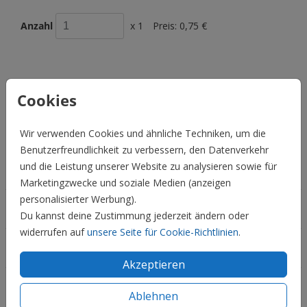
Anzahl
x 1
Preis:
0,75 €
BESCHREIBUNG
Cookies
Donkergroen met gouden inlay 22 x 11
Wir verwenden Cookies und ähnliche Techniken, um die
Preis:
0,75 €
für 1
Benutzerfreundlichkeit zu verbessern, den Datenverkehr
und die Leistung unserer Website zu analysieren sowie für
Hochzeit
Marketingzwecke und soziale Medien (anzeigen
personalisierter Werbung).
Familie & Feiertage
Du kannst deine Zustimmung jederzeit ändern oder
widerrufen auf
unsere Seite für Cookie-Richtlinien
.
Informationen
Akzeptieren
Service
Ablehnen