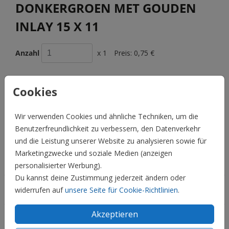
DONKERGROEN MET GOUDEN
INLAY 15 X 11
Anzahl
x 1
Preis:
0,75 €
Cookies
BESCHREIBUNG
Wir verwenden Cookies und ähnliche Techniken, um die
Donkergroen met gouden inlay 15 x 11
Benutzerfreundlichkeit zu verbessern, den Datenverkehr
Preis:
0,75 €
für 1
und die Leistung unserer Website zu analysieren sowie für
Marketingzwecke und soziale Medien (anzeigen
Hochzeit
personalisierter Werbung).
Du kannst deine Zustimmung jederzeit ändern oder
Familie & Feiertage
widerrufen auf
unsere Seite für Cookie-Richtlinien
.
Akzeptieren
Informationen