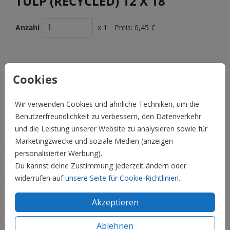
TULP (RECYCLED) 12 X 18
Anzahl
x 1
Preis:
0,45 €
Cookies
BESCHREIBUNG
tulp (recycled) 12 x 18
Wir verwenden Cookies und ähnliche Techniken, um die
Preis:
0,45 €
für 1
Benutzerfreundlichkeit zu verbessern, den Datenverkehr
und die Leistung unserer Website zu analysieren sowie für
Hochzeit
Marketingzwecke und soziale Medien (anzeigen
personalisierter Werbung).
Familie & Feiertage
Du kannst deine Zustimmung jederzeit ändern oder
widerrufen auf
unsere Seite für Cookie-Richtlinien
.
Informationen
Akzeptieren
Service
Ablehnen