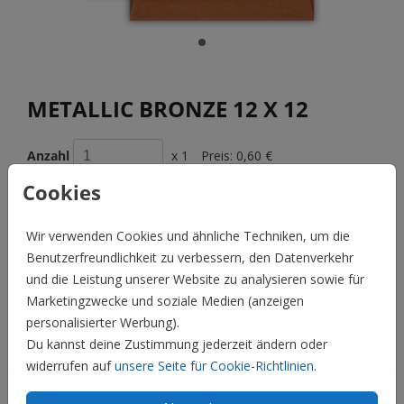
METALLIC BRONZE 12 X 12
Anzahl
x 1
Preis:
0,60 €
Cookies
Wir verwenden Cookies und ähnliche Techniken, um die
BESCHREIBUNG
Benutzerfreundlichkeit zu verbessern, den Datenverkehr
metallic bronze 12 x 12
und die Leistung unserer Website zu analysieren sowie für
Marketingzwecke und soziale Medien (anzeigen
Preis:
0,60 €
für 1
personalisierter Werbung).
Du kannst deine Zustimmung jederzeit ändern oder
Hochzeit
widerrufen auf
unsere Seite für Cookie-Richtlinien
.
Familie & Feiertage