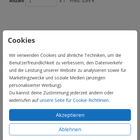
Anzahl
x 1
Preis:
0,69 €
BESCHREIBUNG
Cookies
metallic beige 22 x 11
Preis:
0,69 €
für 1
Wir verwenden Cookies und ähnliche Techniken, um die
Benutzerfreundlichkeit zu verbessern, den Datenverkehr
Hochzeit
und die Leistung unserer Website zu analysieren sowie für
Marketingzwecke und soziale Medien (anzeigen
Familie & Feiertage
personalisierter Werbung).
Du kannst deine Zustimmung jederzeit ändern oder
widerrufen auf
unsere Seite für Cookie-Richtlinien
.
Informationen
Akzeptieren
Service
Ablehnen
Social Media: