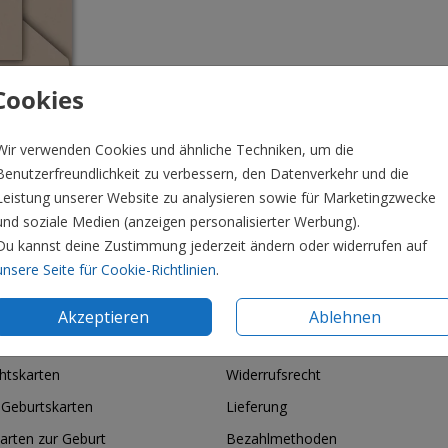
Cookies
Wir verwenden Cookies und ähnliche Techniken, um die
Benutzerfreundlichkeit zu verbessern, den Datenverkehr und die
Leistung unserer Website zu analysieren sowie für Marketingzwecke
und soziale Medien (anzeigen personalisierter Werbung).
Du kannst deine Zustimmung jederzeit ändern oder widerrufen auf
Preis:
0,6
unsere Seite für Cookie-Richtlinien
.
Akzeptieren
Ablehnen
ie & Feiertage
Informationen
htskarten
Widerrufsrecht
 Geburtskarten
Lieferung
arten zur Geburt
Bezahlmethoden