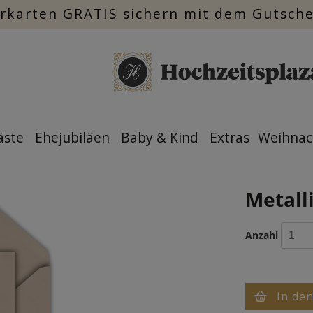
rkarten GRATIS sichern mit dem Gutsch
äste
Ehejubiläen
Baby & Kind
Extras
Weihnac
Metalli
Anzahl
In de