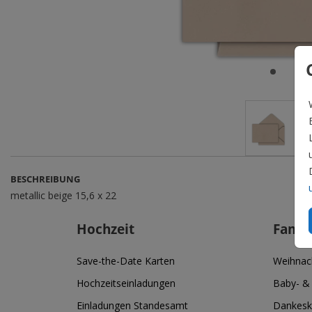
BESCHREIBUNG
metallic beige 15,6 x 22
Hochzeit
Famil
Save-the-Date Karten
Weihnac
Hochzeitseinladungen
Baby- &
Einladungen Standesamt
Dankesk