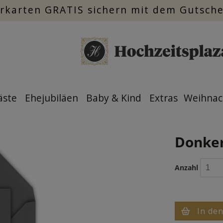
rkarten GRATIS sichern mit dem Gutsch
äste
Ehejubiläen
Baby & Kind
Extras
Weihnac
Donkerg
Anzahl
In de