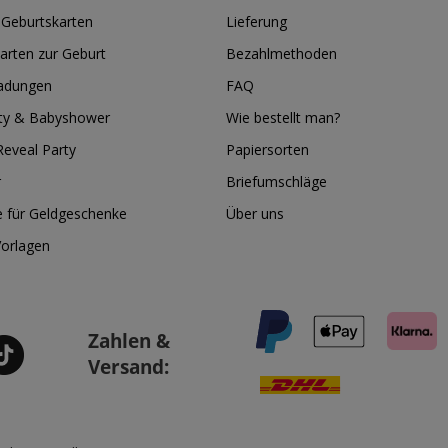
 Geburtskarten
Lieferung
arten zur Geburt
Bezahlmethoden
ladungen
FAQ
ty & Babyshower
Wie bestellt man?
eveal Party
Papiersorten
r
Briefumschläge
e für Geldgeschenke
Über uns
Vorlagen
Zahlen &
Versand: