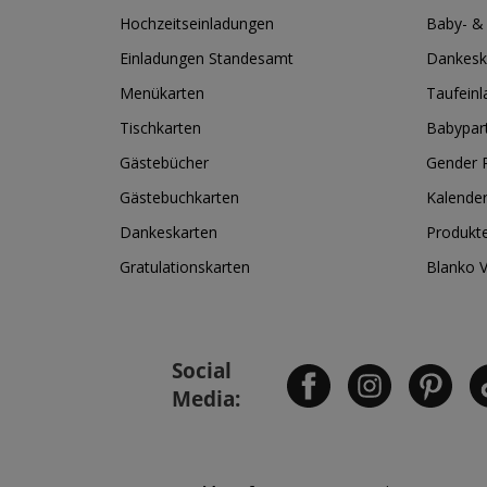
Hochzeitseinladungen
Baby- &
Einladungen Standesamt
Dankesk
Menükarten
Taufein
Tischkarten
Babypar
Gästebücher
Gender R
Gästebuchkarten
Kalende
Dankeskarten
Produkt
Gratulationskarten
Blanko 
Social
Media: