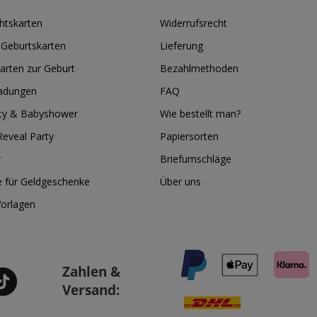
htskarten
Widerrufsrecht
 Geburtskarten
Lieferung
arten zur Geburt
Bezahlmethoden
ladungen
FAQ
ty & Babyshower
Wie bestellt man?
eveal Party
Papiersorten
r
Briefumschläge
e für Geldgeschenke
Über uns
Vorlagen
Zahlen &
Versand: