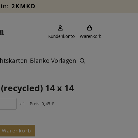
ein:
2KMKD
Kundenkonto
Warenkorb
htskarten
Blanko Vorlagen
(recycled) 14 x 14
x 1
Preis:
0,45 €
n Warenkorb