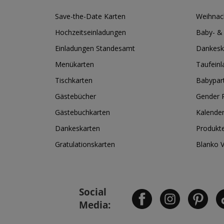
Save-the-Date Karten
Weihnac
Hochzeitseinladungen
Baby- &
Einladungen Standesamt
Dankesk
Menükarten
Taufein
Tischkarten
Babypar
Gästebücher
Gender R
Gästebuchkarten
Kalende
Dankeskarten
Produkt
Gratulationskarten
Blanko 
Social
Media: