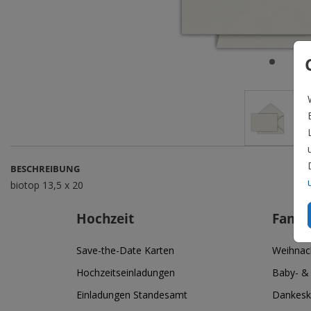
BESCHREIBUNG
biotop 13,5 x 20
Hochzeit
Famil
Save-the-Date Karten
Weihnac
Hochzeitseinladungen
Baby- &
Einladungen Standesamt
Dankesk