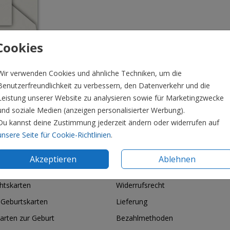
Cookies
Wir verwenden Cookies und ähnliche Techniken, um die
Benutzerfreundlichkeit zu verbessern, den Datenverkehr und die
Leistung unserer Website zu analysieren sowie für Marketingzwecke
und soziale Medien (anzeigen personalisierter Werbung).
Du kannst deine Zustimmung jederzeit ändern oder widerrufen auf
Preis:
0,4
unsere Seite für Cookie-Richtlinien
.
Akzeptieren
Ablehnen
ie & Feiertage
Informationen
htskarten
Widerrufsrecht
 Geburtskarten
Lieferung
arten zur Geburt
Bezahlmethoden