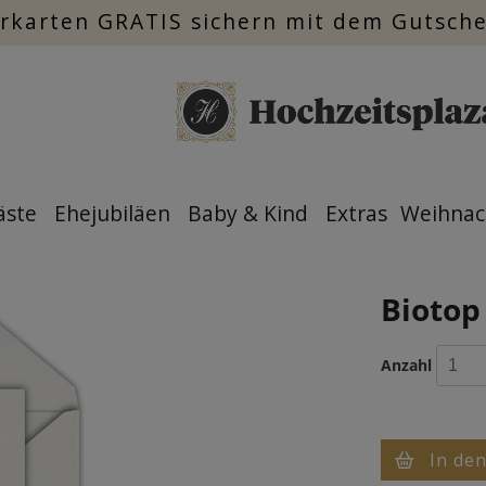
rkarten GRATIS sichern mit dem Gutsch
äste
Ehejubiläen
Baby & Kind
Extras
Weihnac
Biotop 
Anzahl
In de